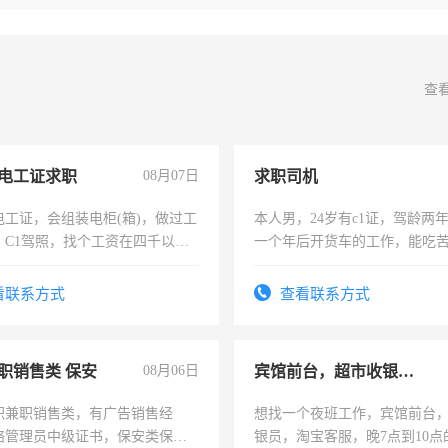
查
电工证求职
08月07日
求职司机
电工证，会组装电柜(箱)，做过工
本人男，24岁有c1证，驾龄两
；C1驾照，找个工资在四千以
一个年后开货车的工作，能吃
强县以外需要有住宿，保险勿扰
加班。
看联系方式
查看联系方式
职销售类 保安
08月06日
宾馆前台，超市收银员，淘宝客服
职兼职销售类，有广告销售经
想找一个夜班工作，宾馆前台
络管理员中级证书，保安类保安
银员，淘宝客服，晚7点到10点