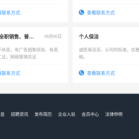
形象岗或幼儿园保安，维修水电
工，麻烦看到的老板加我微信
压电工证和十几年工作经验
号同微信
看联系方式
查看联系方式
兼职或全职销售、普工、维修
08月06日
个人保洁
不休息，有广告销售经验，有高
诚揽保洁活，公司的标准，优
工证，网络管理员证
格。
看联系方式
查看联系方式
信息
招聘资讯
发布简历
企业入驻
会员中心
法律申明
们