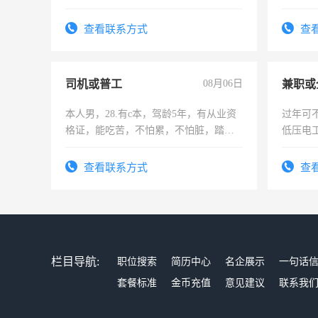
六，渣土车
队长，
有高低
查看联系方式
查
司机或普工
08月06日
本人男，28.有c本，驾龄5年，有从业资
过年可
格证，能吃苦，不怕累，不怕脏，踏
低压电
实，需求稳定工作一份，保险不干
查看联系方式
查
栏目导航:
职位搜索
简历中心
名企展示
一句话
套餐标准
金币充值
意见建议
联系我