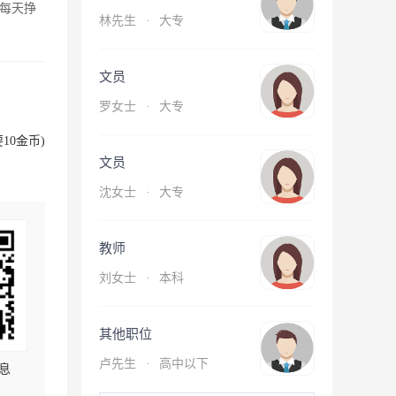
每天挣
林先生
·
大专
文员
罗女士
·
大专
10金币)
文员
沈女士
·
大专
教师
刘女士
·
本科
其他职位
卢先生
·
高中以下
息