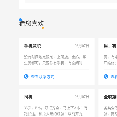
猜您喜欢
手机兼职
08月07日
男，有
没有时间地点限制，上班族，宝妈，学
男，有
生党都可，只要你有手机，有空闲时
厂维修
间，一单一结，一天二三十不成问题，
上，枣
勤快的四五十，每天挣零花钱没问题！
电话
查看联系方式
查
司机
08月07日
全职兼
35岁，B本。双证齐全，马上下A本！有
各类全
跑长途，和拉大超的经验！以前开九米
验，网